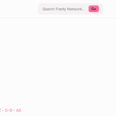
Go
Z
·
0-9
·
All