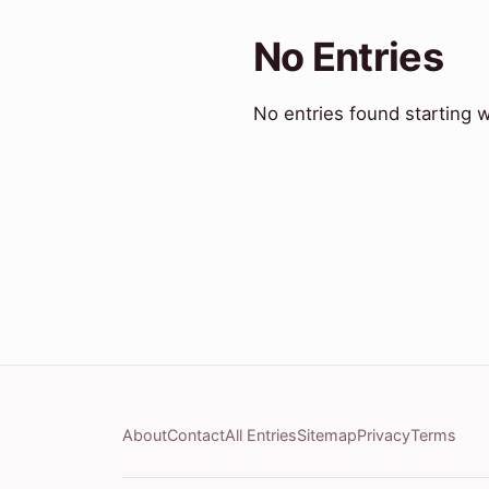
No Entries
No entries found starting w
About
Contact
All Entries
Sitemap
Privacy
Terms