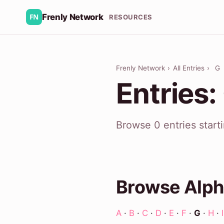
Frenly Network
RESOURCES
Frenly Network
›
All Entries
›
G
Entries:
Browse 0 entries start
Browse Alph
A
·
B
·
C
·
D
·
E
·
F
·
G
·
H
·
I