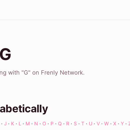
 G
ing with "G" on Frenly Network.
abetically
·
J
·
K
·
L
·
M
·
N
·
O
·
P
·
Q
·
R
·
S
·
T
·
U
·
V
·
W
·
X
·
Y
·