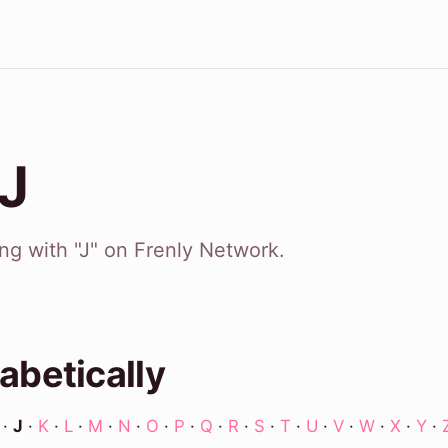
 J
ing with "J" on Frenly Network.
abetically
·
J
·
K
·
L
·
M
·
N
·
O
·
P
·
Q
·
R
·
S
·
T
·
U
·
V
·
W
·
X
·
Y
·