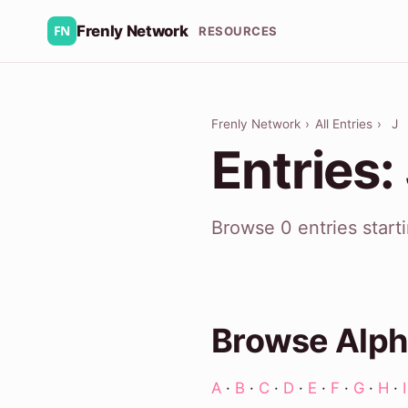
Frenly Network
RESOURCES
Frenly Network
›
All Entries
›
J
Entries:
Browse 0 entries start
Browse Alph
A
·
B
·
C
·
D
·
E
·
F
·
G
·
H
·
I