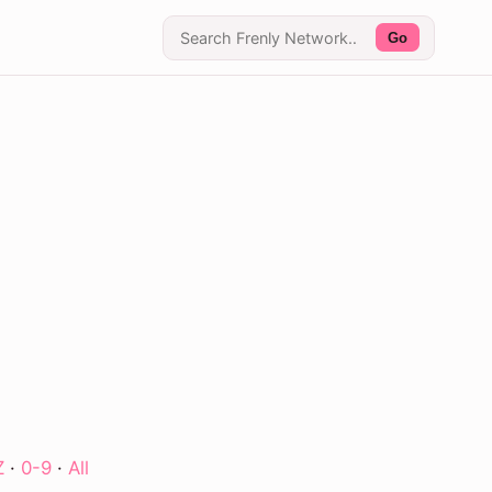
Go
Z
·
0-9
·
All