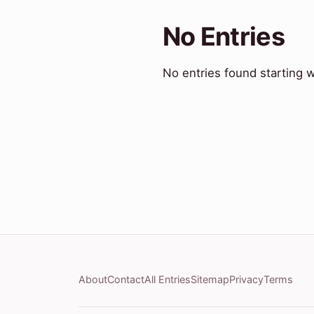
No Entries
No entries found starting wi
About
Contact
All Entries
Sitemap
Privacy
Terms